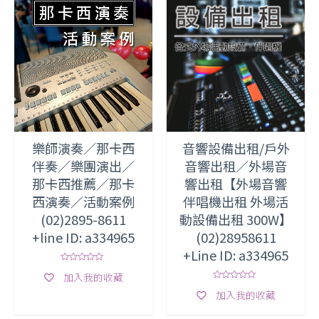
樂師演奏／那卡西
音響設備出租/戶外
伴奏／樂團演出／
音響出租／外場音
那卡西推薦／那卡
響出租【外場音響
西演奏／活動案例
伴唱機出租 外場活
(02)2895-8611
動設備出租 300W】
+line ID: a334965
(02)28958611
+Line ID: a334965
評
加入我的收藏
分
0
評
加入我的收藏
滿
分
分
0
5
滿
分