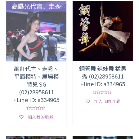
鋼管舞 辣妹舞 猛男
網紅代言、走秀、
秀 (02)28958611
平面模特、展場模
+line ID: a334965
特兒 SG
(02)28958611
+Line ID: a334965
評
加入我的收藏
分
0
滿
分
評
5
加入我的收藏
分
0
滿
分
5